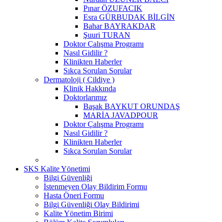
Pınar ÖZUFACIK
Esra GÜRBUDAK BİLGİN
Bahar BAYRAKDAR
Şuuri TURAN
Doktor Çalışma Programı
Nasıl Gidilir ?
Klinikten Haberler
Sıkça Sorulan Sorular
Dermatoloji ( Cildiye )
Klinik Hakkında
Doktorlarımız
Başak BAYKUT ORUNDAŞ
MARİA JAVADPOUR
Doktor Çalışma Programı
Nasıl Gidilir ?
Klinikten Haberler
Sıkça Sorulan Sorular
SKS Kalite Yönetimi
Bilgi Güvenliği
İstenmeyen Olay Bildirim Formu
Hasta Öneri Formu
Bilgi Güvenliği Olay Bildirimi
Kalite Yönetim Birimi