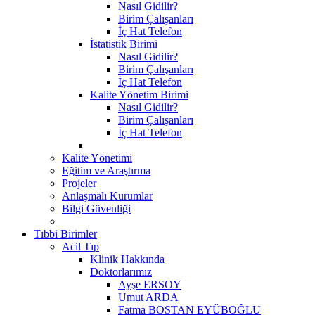
Nasıl Gidilir?
Birim Çalışanları
İç Hat Telefon
İstatistik Birimi
Nasıl Gidilir?
Birim Çalışanları
İç Hat Telefon
Kalite Yönetim Birimi
Nasıl Gidilir?
Birim Çalışanları
İç Hat Telefon
Kalite Yönetimi
Eğitim ve Araştırma
Projeler
Anlaşmalı Kurumlar
Bilgi Güvenliği
Tıbbi Birimler
Acil Tıp
Klinik Hakkında
Doktorlarımız
Ayşe ERSOY
Umut ARDA
Fatma BOSTAN EYÜBOĞLU