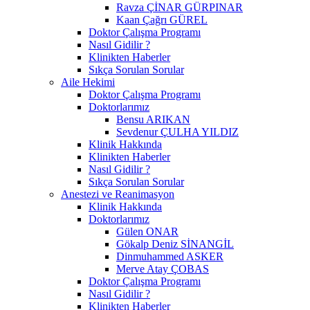
Ravza ÇİNAR GÜRPINAR
Kaan Çağrı GÜREL
Doktor Çalışma Programı
Nasıl Gidilir ?
Klinikten Haberler
Sıkça Sorulan Sorular
Aile Hekimi
Doktor Çalışma Programı
Doktorlarımız
Bensu ARIKAN
Sevdenur ÇULHA YILDIZ
Klinik Hakkında
Klinikten Haberler
Nasıl Gidilir ?
Sıkça Sorulan Sorular
Anestezi ve Reanimasyon
Klinik Hakkında
Doktorlarımız
Gülen ONAR
Gökalp Deniz SİNANGİL
Dinmuhammed ASKER
Merve Atay ÇOBAS
Doktor Çalışma Programı
Nasıl Gidilir ?
Klinikten Haberler