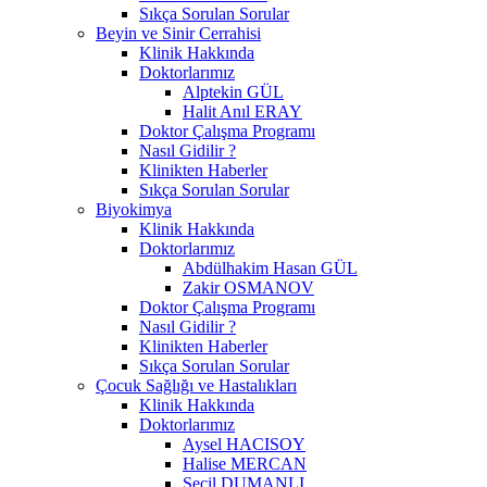
Sıkça Sorulan Sorular
Beyin ve Sinir Cerrahisi
Klinik Hakkında
Doktorlarımız
Alptekin GÜL
Halit Anıl ERAY
Doktor Çalışma Programı
Nasıl Gidilir ?
Klinikten Haberler
Sıkça Sorulan Sorular
Biyokimya
Klinik Hakkında
Doktorlarımız
Abdülhakim Hasan GÜL
Zakir OSMANOV
Doktor Çalışma Programı
Nasıl Gidilir ?
Klinikten Haberler
Sıkça Sorulan Sorular
Çocuk Sağlığı ve Hastalıkları
Klinik Hakkında
Doktorlarımız
Aysel HACISOY
Halise MERCAN
Seçil DUMANLI