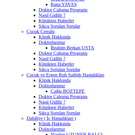
Rana YAVAŞ
Doktor Çalışma Programı
Nasıl Gidilir ?
Klinikten Haberler
Sıkça Sorulan Sorular
Çocuk Cerrahi
Klinik Hakkında
Doktorlarımız
İbrahim Berkan USTA
Doktor Çalışma Programı
Nasıl Gidilir ?
Klinikten Haberler
Sıkça Sorulan Sorular
Çocuk ve Ergen Ruh Sağlığı Hastalıkları
Klinik Hakkında
Doktorlarımız
Çağla BOZTEPE
Doktor Çalışma Programı
Nasıl Gidilir ?
Klinikten Haberler
Sıkça Sorulan Sorular
Dahiliye ( İç Hastalıkları )
Klinik Hakkında
Doktorlarımız
Nurdan UZUNER BALCI