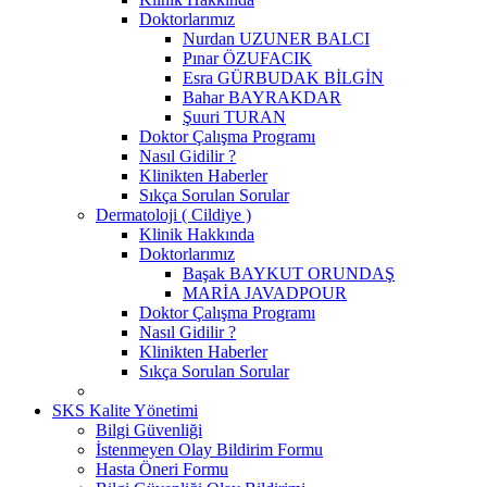
Doktorlarımız
Nurdan UZUNER BALCI
Pınar ÖZUFACIK
Esra GÜRBUDAK BİLGİN
Bahar BAYRAKDAR
Şuuri TURAN
Doktor Çalışma Programı
Nasıl Gidilir ?
Klinikten Haberler
Sıkça Sorulan Sorular
Dermatoloji ( Cildiye )
Klinik Hakkında
Doktorlarımız
Başak BAYKUT ORUNDAŞ
MARİA JAVADPOUR
Doktor Çalışma Programı
Nasıl Gidilir ?
Klinikten Haberler
Sıkça Sorulan Sorular
SKS Kalite Yönetimi
Bilgi Güvenliği
İstenmeyen Olay Bildirim Formu
Hasta Öneri Formu