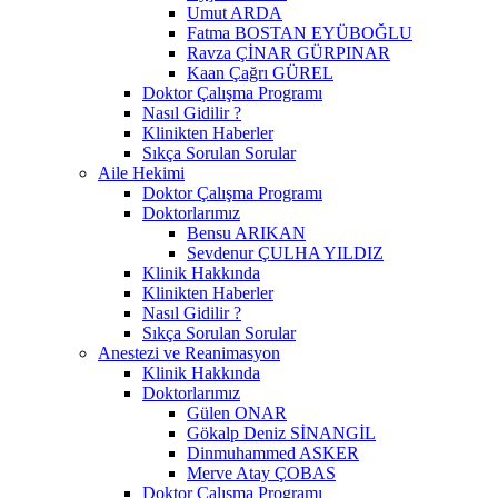
Umut ARDA
Fatma BOSTAN EYÜBOĞLU
Ravza ÇİNAR GÜRPINAR
Kaan Çağrı GÜREL
Doktor Çalışma Programı
Nasıl Gidilir ?
Klinikten Haberler
Sıkça Sorulan Sorular
Aile Hekimi
Doktor Çalışma Programı
Doktorlarımız
Bensu ARIKAN
Sevdenur ÇULHA YILDIZ
Klinik Hakkında
Klinikten Haberler
Nasıl Gidilir ?
Sıkça Sorulan Sorular
Anestezi ve Reanimasyon
Klinik Hakkında
Doktorlarımız
Gülen ONAR
Gökalp Deniz SİNANGİL
Dinmuhammed ASKER
Merve Atay ÇOBAS
Doktor Çalışma Programı