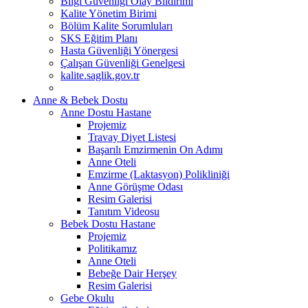
Bilgi Güvenliği Olay Bildirimi
Kalite Yönetim Birimi
Bölüm Kalite Sorumluları
SKS Eğitim Planı
Hasta Güvenliği Yönergesi
Çalışan Güvenliği Genelgesi
kalite.saglik.gov.tr
Anne & Bebek Dostu
Anne Dostu Hastane
Projemiz
Travay Diyet Listesi
Başarılı Emzirmenin On Adımı
Anne Oteli
Emzirme (Laktasyon) Polikliniği
Anne Görüşme Odası
Resim Galerisi
Tanıtım Videosu
Bebek Dostu Hastane
Projemiz
Politikamız
Anne Oteli
Bebeğe Dair Herşey
Resim Galerisi
Gebe Okulu