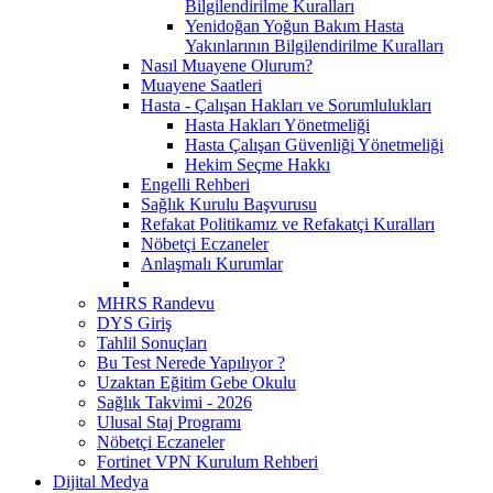
Bilgilendirilme Kuralları
Yenidoğan Yoğun Bakım Hasta
Yakınlarının Bilgilendirilme Kuralları
Nasıl Muayene Olurum?
Muayene Saatleri
Hasta - Çalışan Hakları ve Sorumlulukları
Hasta Hakları Yönetmeliği
Hasta Çalışan Güvenliği Yönetmeliği
Hekim Seçme Hakkı
Engelli Rehberi
Sağlık Kurulu Başvurusu
Refakat Politikamız ve Refakatçi Kuralları
Nöbetçi Eczaneler
Anlaşmalı Kurumlar
MHRS Randevu
DYS Giriş
Tahlil Sonuçları
Bu Test Nerede Yapılıyor ?
Uzaktan Eğitim Gebe Okulu
Sağlık Takvimi - 2026
Ulusal Staj Programı
Nöbetçi Eczaneler
Fortinet VPN Kurulum Rehberi
Dijital Medya