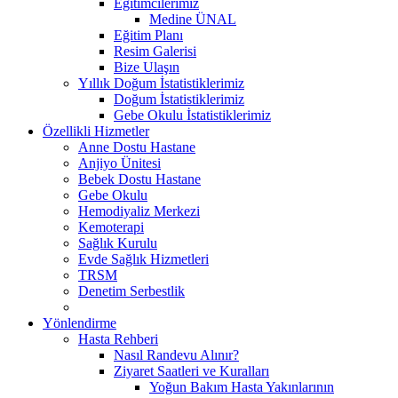
Eğitimcilerimiz
Medine ÜNAL
Eğitim Planı
Resim Galerisi
Bize Ulaşın
Yıllık Doğum İstatistiklerimiz
Doğum İstatistiklerimiz
Gebe Okulu İstatistiklerimiz
Özellikli Hizmetler
Anne Dostu Hastane
Anjiyo Ünitesi
Bebek Dostu Hastane
Gebe Okulu
Hemodiyaliz Merkezi
Kemoterapi
Sağlık Kurulu
Evde Sağlık Hizmetleri
TRSM
Denetim Serbestlik
Yönlendirme
Hasta Rehberi
Nasıl Randevu Alınır?
Ziyaret Saatleri ve Kuralları
Yoğun Bakım Hasta Yakınlarının