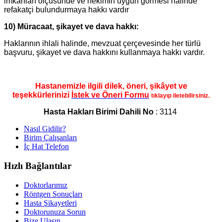
imkanları ölçüsünde ve hekimin uygun görmesi halinde
refakatçi bulundurmaya hakkı vardır
10) Müracaat, şikayet ve dava hakkı:
Haklarının ihlali halinde, mevzuat çerçevesinde her türlü
başvuru, şikayet ve dava hakkını kullanmaya hakkı vardır.
Hastanemizle ilgili dilek, öneri, şikâyet ve
teşekkürlerinizi
İstek ve Öneri Formu
tıklayıp iletebilirsiniz.
Hasta Hakları Birimi Dahili No
: 3114
Nasıl Gidilir?
Birim Çalışanları
İç Hat Telefon
Hızlı Bağlantılar
Doktorlarımız
Röntgen Sonuçları
Hasta Şikayetleri
Doktorunuza Sorun
Bize Ulaşın