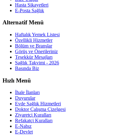
Hasta Şikayetleri
E-Posta Sağlık
Alternatif Menü
Haftalık Yemek Listesi
Özellikli Hizmetler
Bölüm ve Branşlar
Görüş ve Önerileriniz
Teşekkür Mesajları
Sağlık Takvimi - 2026
Basında Biz
Hızlı Menü
İhale İlanları
Duyurular
Evde Sağlık Hizmetleri
Doktor Çalışma Çizelgesi
Ziyaretçi Kuralları
Refakatçi Kuralları
E-Nabız
E-Devlet