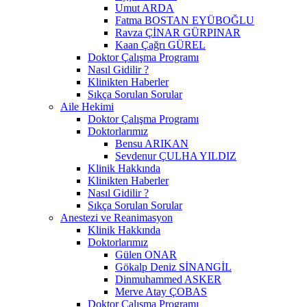
Umut ARDA
Fatma BOSTAN EYÜBOĞLU
Ravza ÇİNAR GÜRPINAR
Kaan Çağrı GÜREL
Doktor Çalışma Programı
Nasıl Gidilir ?
Klinikten Haberler
Sıkça Sorulan Sorular
Aile Hekimi
Doktor Çalışma Programı
Doktorlarımız
Bensu ARIKAN
Sevdenur ÇULHA YILDIZ
Klinik Hakkında
Klinikten Haberler
Nasıl Gidilir ?
Sıkça Sorulan Sorular
Anestezi ve Reanimasyon
Klinik Hakkında
Doktorlarımız
Gülen ONAR
Gökalp Deniz SİNANGİL
Dinmuhammed ASKER
Merve Atay ÇOBAS
Doktor Çalışma Programı