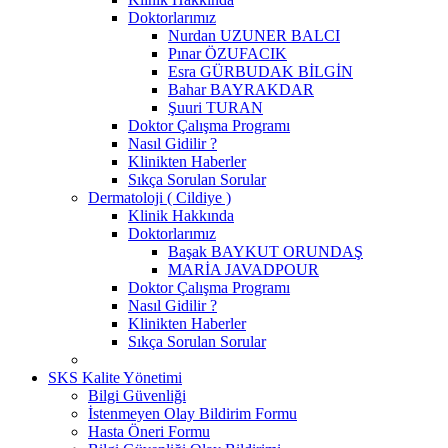
Doktorlarımız
Nurdan UZUNER BALCI
Pınar ÖZUFACIK
Esra GÜRBUDAK BİLGİN
Bahar BAYRAKDAR
Şuuri TURAN
Doktor Çalışma Programı
Nasıl Gidilir ?
Klinikten Haberler
Sıkça Sorulan Sorular
Dermatoloji ( Cildiye )
Klinik Hakkında
Doktorlarımız
Başak BAYKUT ORUNDAŞ
MARİA JAVADPOUR
Doktor Çalışma Programı
Nasıl Gidilir ?
Klinikten Haberler
Sıkça Sorulan Sorular
SKS Kalite Yönetimi
Bilgi Güvenliği
İstenmeyen Olay Bildirim Formu
Hasta Öneri Formu