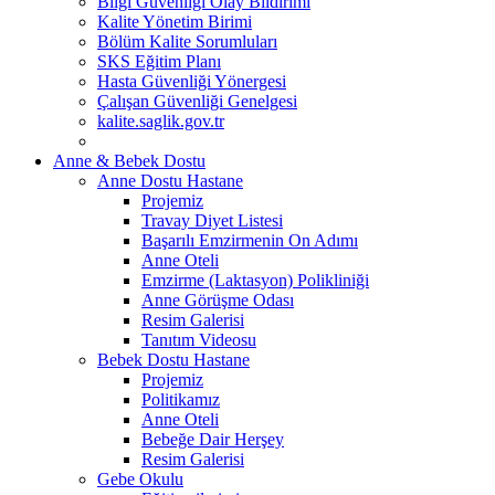
Bilgi Güvenliği Olay Bildirimi
Kalite Yönetim Birimi
Bölüm Kalite Sorumluları
SKS Eğitim Planı
Hasta Güvenliği Yönergesi
Çalışan Güvenliği Genelgesi
kalite.saglik.gov.tr
Anne & Bebek Dostu
Anne Dostu Hastane
Projemiz
Travay Diyet Listesi
Başarılı Emzirmenin On Adımı
Anne Oteli
Emzirme (Laktasyon) Polikliniği
Anne Görüşme Odası
Resim Galerisi
Tanıtım Videosu
Bebek Dostu Hastane
Projemiz
Politikamız
Anne Oteli
Bebeğe Dair Herşey
Resim Galerisi
Gebe Okulu