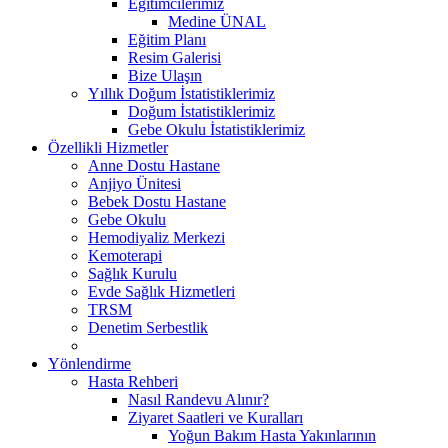
Eğitimcilerimiz
Medine ÜNAL
Eğitim Planı
Resim Galerisi
Bize Ulaşın
Yıllık Doğum İstatistiklerimiz
Doğum İstatistiklerimiz
Gebe Okulu İstatistiklerimiz
Özellikli Hizmetler
Anne Dostu Hastane
Anjiyo Ünitesi
Bebek Dostu Hastane
Gebe Okulu
Hemodiyaliz Merkezi
Kemoterapi
Sağlık Kurulu
Evde Sağlık Hizmetleri
TRSM
Denetim Serbestlik
Yönlendirme
Hasta Rehberi
Nasıl Randevu Alınır?
Ziyaret Saatleri ve Kuralları
Yoğun Bakım Hasta Yakınlarının