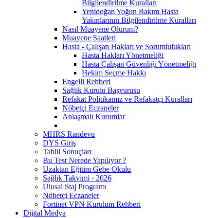
Bilgilendirilme Kuralları
Yenidoğan Yoğun Bakım Hasta
Yakınlarının Bilgilendirilme Kuralları
Nasıl Muayene Olurum?
Muayene Saatleri
Hasta - Çalışan Hakları ve Sorumlulukları
Hasta Hakları Yönetmeliği
Hasta Çalışan Güvenliği Yönetmeliği
Hekim Seçme Hakkı
Engelli Rehberi
Sağlık Kurulu Başvurusu
Refakat Politikamız ve Refakatçi Kuralları
Nöbetçi Eczaneler
Anlaşmalı Kurumlar
MHRS Randevu
DYS Giriş
Tahlil Sonuçları
Bu Test Nerede Yapılıyor ?
Uzaktan Eğitim Gebe Okulu
Sağlık Takvimi - 2026
Ulusal Staj Programı
Nöbetçi Eczaneler
Fortinet VPN Kurulum Rehberi
Dijital Medya