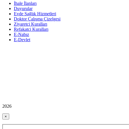
İhale İlanları
Duyurular
Evde Sağlık Hizmetleri
Doktor Çalışma Çizelgesi
Ziyaretçi Kuralları
Refakatçi Kuralları
E-Nabız
E-Devlet
2026
×