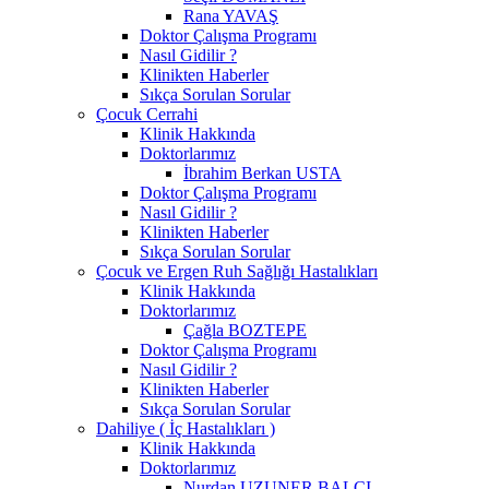
Rana YAVAŞ
Doktor Çalışma Programı
Nasıl Gidilir ?
Klinikten Haberler
Sıkça Sorulan Sorular
Çocuk Cerrahi
Klinik Hakkında
Doktorlarımız
İbrahim Berkan USTA
Doktor Çalışma Programı
Nasıl Gidilir ?
Klinikten Haberler
Sıkça Sorulan Sorular
Çocuk ve Ergen Ruh Sağlığı Hastalıkları
Klinik Hakkında
Doktorlarımız
Çağla BOZTEPE
Doktor Çalışma Programı
Nasıl Gidilir ?
Klinikten Haberler
Sıkça Sorulan Sorular
Dahiliye ( İç Hastalıkları )
Klinik Hakkında
Doktorlarımız
Nurdan UZUNER BALCI