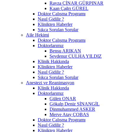
Ravza ÇİNAR GÜRPINAR
Kaan Çağrı GÜREL
Doktor Çalışma Programı
Nasıl Gidilir ?
Klinikten Haberler
Sıkça Sorulan Sorular
Aile Hekimi
Doktor Çalışma Programı
Doktorlarımız
Bensu ARIKAN
Sevdenur ÇULHA YILDIZ
Klinik Hakkında
Klinikten Haberler
Nasıl Gidilir ?
Sıkça Sorulan Sorular
Anestezi ve Reanimasyon
Klinik Hakkında
Doktorlarımız
Gülen ONAR
Gökalp Deniz SİNANGİL
Dinmuhammed ASKER
Merve Atay ÇOBAS
Doktor Çalışma Programı
Nasıl Gidilir ?
Klinikten Haberler