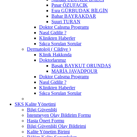
Pınar ÖZUFACIK
Esra GÜRBUDAK BİLGİN
Bahar BAYRAKDAR
Şuuri TURAN
Doktor Çalışma Programı
Nasıl Gidilir ?
Klinikten Haberler
Sıkça Sorulan Sorular
Dermatoloji ( Cildiye )
Klinik Hakkında
Doktorlarımız
Başak BAYKUT ORUNDAŞ
MARİA JAVADPOUR
Doktor Çalışma Programı
Nasıl Gidilir ?
Klinikten Haberler
Sıkça Sorulan Sorular
SKS Kalite Yönetimi
Bilgi Güvenliği
İstenmeyen Olay Bildirim Formu
Hasta Öneri Formu
Bilgi Güvenliği Olay Bildirimi
Kalite Yönetim Birimi