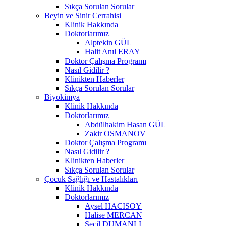
Sıkça Sorulan Sorular
Beyin ve Sinir Cerrahisi
Klinik Hakkında
Doktorlarımız
Alptekin GÜL
Halit Anıl ERAY
Doktor Çalışma Programı
Nasıl Gidilir ?
Klinikten Haberler
Sıkça Sorulan Sorular
Biyokimya
Klinik Hakkında
Doktorlarımız
Abdülhakim Hasan GÜL
Zakir OSMANOV
Doktor Çalışma Programı
Nasıl Gidilir ?
Klinikten Haberler
Sıkça Sorulan Sorular
Çocuk Sağlığı ve Hastalıkları
Klinik Hakkında
Doktorlarımız
Aysel HACISOY
Halise MERCAN
Seçil DUMANLI