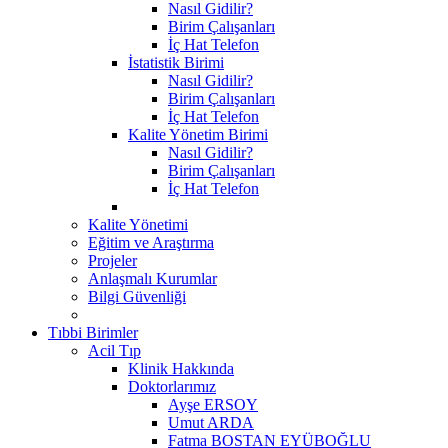
Nasıl Gidilir?
Birim Çalışanları
İç Hat Telefon
İstatistik Birimi
Nasıl Gidilir?
Birim Çalışanları
İç Hat Telefon
Kalite Yönetim Birimi
Nasıl Gidilir?
Birim Çalışanları
İç Hat Telefon
Kalite Yönetimi
Eğitim ve Araştırma
Projeler
Anlaşmalı Kurumlar
Bilgi Güvenliği
Tıbbi Birimler
Acil Tıp
Klinik Hakkında
Doktorlarımız
Ayşe ERSOY
Umut ARDA
Fatma BOSTAN EYÜBOĞLU