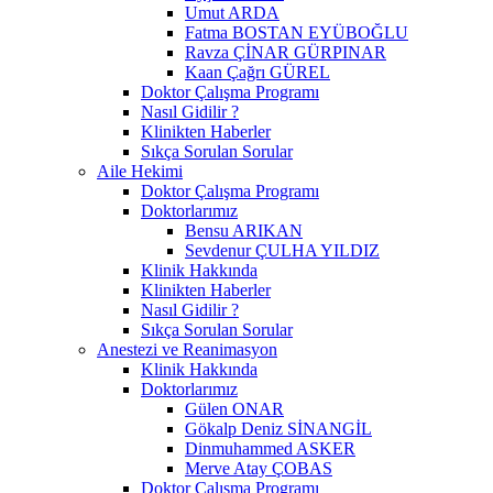
Umut ARDA
Fatma BOSTAN EYÜBOĞLU
Ravza ÇİNAR GÜRPINAR
Kaan Çağrı GÜREL
Doktor Çalışma Programı
Nasıl Gidilir ?
Klinikten Haberler
Sıkça Sorulan Sorular
Aile Hekimi
Doktor Çalışma Programı
Doktorlarımız
Bensu ARIKAN
Sevdenur ÇULHA YILDIZ
Klinik Hakkında
Klinikten Haberler
Nasıl Gidilir ?
Sıkça Sorulan Sorular
Anestezi ve Reanimasyon
Klinik Hakkında
Doktorlarımız
Gülen ONAR
Gökalp Deniz SİNANGİL
Dinmuhammed ASKER
Merve Atay ÇOBAS
Doktor Çalışma Programı