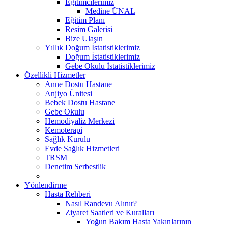
Eğitimcilerimiz
Medine ÜNAL
Eğitim Planı
Resim Galerisi
Bize Ulaşın
Yıllık Doğum İstatistiklerimiz
Doğum İstatistiklerimiz
Gebe Okulu İstatistiklerimiz
Özellikli Hizmetler
Anne Dostu Hastane
Anjiyo Ünitesi
Bebek Dostu Hastane
Gebe Okulu
Hemodiyaliz Merkezi
Kemoterapi
Sağlık Kurulu
Evde Sağlık Hizmetleri
TRSM
Denetim Serbestlik
Yönlendirme
Hasta Rehberi
Nasıl Randevu Alınır?
Ziyaret Saatleri ve Kuralları
Yoğun Bakım Hasta Yakınlarının