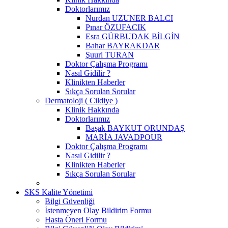
Doktorlarımız
Nurdan UZUNER BALCI
Pınar ÖZUFACIK
Esra GÜRBUDAK BİLGİN
Bahar BAYRAKDAR
Şuuri TURAN
Doktor Çalışma Programı
Nasıl Gidilir ?
Klinikten Haberler
Sıkça Sorulan Sorular
Dermatoloji ( Cildiye )
Klinik Hakkında
Doktorlarımız
Başak BAYKUT ORUNDAŞ
MARİA JAVADPOUR
Doktor Çalışma Programı
Nasıl Gidilir ?
Klinikten Haberler
Sıkça Sorulan Sorular
SKS Kalite Yönetimi
Bilgi Güvenliği
İstenmeyen Olay Bildirim Formu
Hasta Öneri Formu