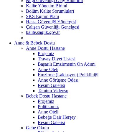
Bilgi Güvenliği Olay Bildirimi
Kalite Yönetim Birimi
Bölüm Kalite Sorumluları
SKS Eğitim Planı
Hasta Güvenliği Yönergesi
Çalışan Güvenliği Genelgesi
kalite.saglik.gov.tr
Anne & Bebek Dostu
Anne Dostu Hastane
Projemiz
Travay Diyet Listesi
Başarılı Emzirmenin On Adımı
Anne Oteli
Emzirme (Laktasyon) Polikliniği
Anne Görüşme Odası
Resim Galerisi
Tanıtım Videosu
Bebek Dostu Hastane
Projemiz
Politikamız
Anne Oteli
Bebeğe Dair Herşey
Resim Galerisi
Gebe Okulu