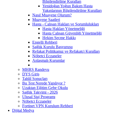
Bilgilendirilme Kuralları
Yenidoğan Yoğun Bakım Hasta
Yakınlarının Bilgilendirilme Kuralları
Nasıl Muayene Olurum?
Muayene Saatleri
Hasta - Çalışan Hakları ve Sorumlulukları
Hasta Hakları Yönetmeliği
Hasta Çalışan Güvenliği Yönetmeliği
Hekim Seçme Hakkı
Engelli Rehberi
Sağlık Kurulu Başvurusu
Refakat Politikamız ve Refakatçi Kuralları
Nöbetçi Eczaneler
Anlaşmalı Kurumlar
MHRS Randevu
DYS Giriş
Tahlil Sonuçları
Bu Test Nerede Yapılıyor ?
Uzaktan Eğitim Gebe Okulu
Sağlık Takvimi - 2026
Ulusal Staj Programı
Nöbetçi Eczaneler
Fortinet VPN Kurulum Rehberi
Dijital Medya