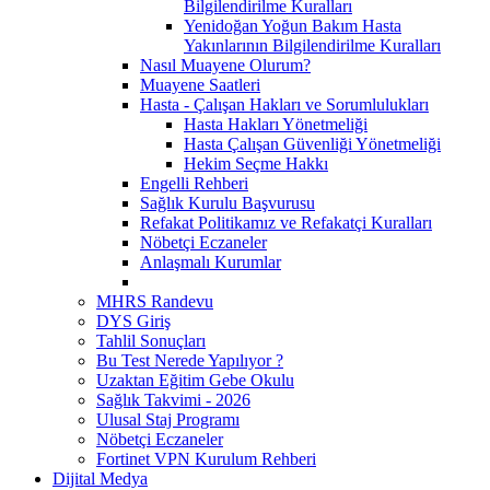
Bilgilendirilme Kuralları
Yenidoğan Yoğun Bakım Hasta
Yakınlarının Bilgilendirilme Kuralları
Nasıl Muayene Olurum?
Muayene Saatleri
Hasta - Çalışan Hakları ve Sorumlulukları
Hasta Hakları Yönetmeliği
Hasta Çalışan Güvenliği Yönetmeliği
Hekim Seçme Hakkı
Engelli Rehberi
Sağlık Kurulu Başvurusu
Refakat Politikamız ve Refakatçi Kuralları
Nöbetçi Eczaneler
Anlaşmalı Kurumlar
MHRS Randevu
DYS Giriş
Tahlil Sonuçları
Bu Test Nerede Yapılıyor ?
Uzaktan Eğitim Gebe Okulu
Sağlık Takvimi - 2026
Ulusal Staj Programı
Nöbetçi Eczaneler
Fortinet VPN Kurulum Rehberi
Dijital Medya