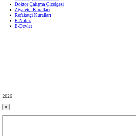
Doktor Çalışma Çizelgesi
Ziyaretçi Kuralları
Refakatçi Kuralları
E-Nabız
E-Devlet
2026
×