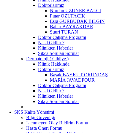
Doktorlarımız
Nurdan UZUNER BALCI
Pınar ÖZUFACIK
Esra GÜRBUDAK BİLGİN
Bahar BAYRAKDAR
Şuuri TURAN
Doktor Çalışma Programı
Nasıl Gidilir ?
Klinikten Haberler
Sıkça Sorulan Sorular
Dermatoloji ( Cildiye )
Klinik Hakkında
Doktorlarımız
Başak BAYKUT ORUNDAŞ
MARİA JAVADPOUR
Doktor Çalışma Programı
Nasıl Gidilir ?
Klinikten Haberler
Sıkça Sorulan Sorular
SKS Kalite Yönetimi
Bilgi Güvenliği
İstenmeyen Olay Bildirim Formu
Hasta Öneri Formu