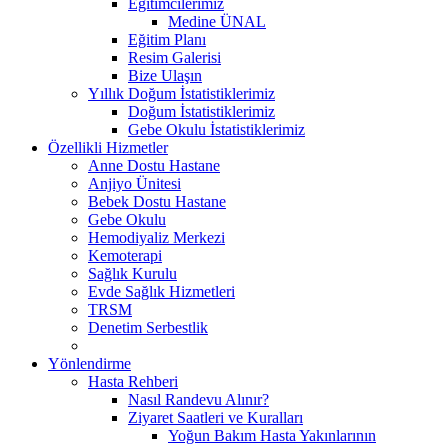
Eğitimcilerimiz
Medine ÜNAL
Eğitim Planı
Resim Galerisi
Bize Ulaşın
Yıllık Doğum İstatistiklerimiz
Doğum İstatistiklerimiz
Gebe Okulu İstatistiklerimiz
Özellikli Hizmetler
Anne Dostu Hastane
Anjiyo Ünitesi
Bebek Dostu Hastane
Gebe Okulu
Hemodiyaliz Merkezi
Kemoterapi
Sağlık Kurulu
Evde Sağlık Hizmetleri
TRSM
Denetim Serbestlik
Yönlendirme
Hasta Rehberi
Nasıl Randevu Alınır?
Ziyaret Saatleri ve Kuralları
Yoğun Bakım Hasta Yakınlarının