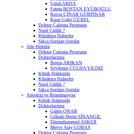
Umut ARDA
Fatma BOSTAN EYÜBOĞLU
Ravza ÇİNAR GÜRPINAR
Kaan Çağrı GÜREL
Doktor Çalışma Programı
Nasıl Gidilir ?
Klinikten Haberler
Sıkça Sorulan Sorular
Aile Hekimi
Doktor Çalışma Programı
Doktorlarımız
Bensu ARIKAN
Sevdenur ÇULHA YILDIZ
Klinik Hakkında
Klinikten Haberler
Nasıl Gidilir ?
Sıkça Sorulan Sorular
Anestezi ve Reanimasyon
Klinik Hakkında
Doktorlarımız
Gülen ONAR
Gökalp Deniz SİNANGİL
Dinmuhammed ASKER
Merve Atay ÇOBAS
Doktor Çalışma Programı