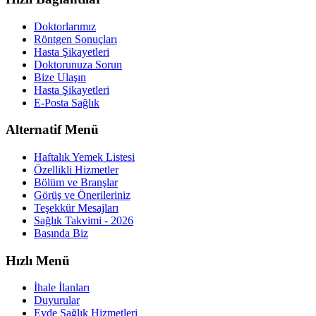
Doktorlarımız
Röntgen Sonuçları
Hasta Şikayetleri
Doktorunuza Sorun
Bize Ulaşın
Hasta Şikayetleri
E-Posta Sağlık
Alternatif Menü
Haftalık Yemek Listesi
Özellikli Hizmetler
Bölüm ve Branşlar
Görüş ve Önerileriniz
Teşekkür Mesajları
Sağlık Takvimi - 2026
Basında Biz
Hızlı Menü
İhale İlanları
Duyurular
Evde Sağlık Hizmetleri