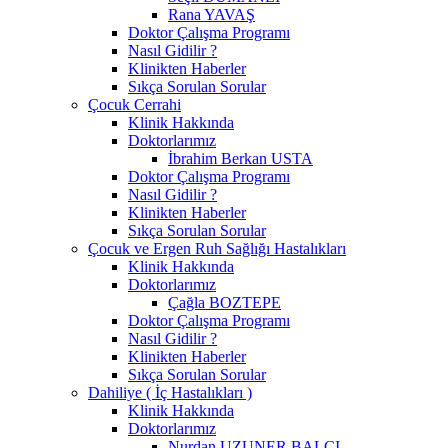
Rana YAVAŞ
Doktor Çalışma Programı
Nasıl Gidilir ?
Klinikten Haberler
Sıkça Sorulan Sorular
Çocuk Cerrahi
Klinik Hakkında
Doktorlarımız
İbrahim Berkan USTA
Doktor Çalışma Programı
Nasıl Gidilir ?
Klinikten Haberler
Sıkça Sorulan Sorular
Çocuk ve Ergen Ruh Sağlığı Hastalıkları
Klinik Hakkında
Doktorlarımız
Çağla BOZTEPE
Doktor Çalışma Programı
Nasıl Gidilir ?
Klinikten Haberler
Sıkça Sorulan Sorular
Dahiliye ( İç Hastalıkları )
Klinik Hakkında
Doktorlarımız
Nurdan UZUNER BALCI