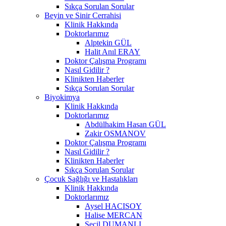
Sıkça Sorulan Sorular
Beyin ve Sinir Cerrahisi
Klinik Hakkında
Doktorlarımız
Alptekin GÜL
Halit Anıl ERAY
Doktor Çalışma Programı
Nasıl Gidilir ?
Klinikten Haberler
Sıkça Sorulan Sorular
Biyokimya
Klinik Hakkında
Doktorlarımız
Abdülhakim Hasan GÜL
Zakir OSMANOV
Doktor Çalışma Programı
Nasıl Gidilir ?
Klinikten Haberler
Sıkça Sorulan Sorular
Çocuk Sağlığı ve Hastalıkları
Klinik Hakkında
Doktorlarımız
Aysel HACISOY
Halise MERCAN
Seçil DUMANLI