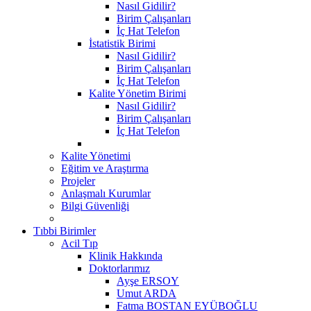
Nasıl Gidilir?
Birim Çalışanları
İç Hat Telefon
İstatistik Birimi
Nasıl Gidilir?
Birim Çalışanları
İç Hat Telefon
Kalite Yönetim Birimi
Nasıl Gidilir?
Birim Çalışanları
İç Hat Telefon
Kalite Yönetimi
Eğitim ve Araştırma
Projeler
Anlaşmalı Kurumlar
Bilgi Güvenliği
Tıbbi Birimler
Acil Tıp
Klinik Hakkında
Doktorlarımız
Ayşe ERSOY
Umut ARDA
Fatma BOSTAN EYÜBOĞLU