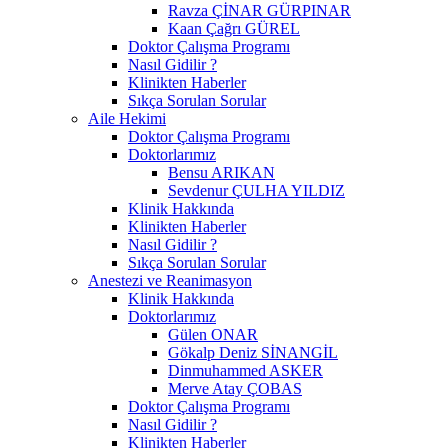
Ravza ÇİNAR GÜRPINAR
Kaan Çağrı GÜREL
Doktor Çalışma Programı
Nasıl Gidilir ?
Klinikten Haberler
Sıkça Sorulan Sorular
Aile Hekimi
Doktor Çalışma Programı
Doktorlarımız
Bensu ARIKAN
Sevdenur ÇULHA YILDIZ
Klinik Hakkında
Klinikten Haberler
Nasıl Gidilir ?
Sıkça Sorulan Sorular
Anestezi ve Reanimasyon
Klinik Hakkında
Doktorlarımız
Gülen ONAR
Gökalp Deniz SİNANGİL
Dinmuhammed ASKER
Merve Atay ÇOBAS
Doktor Çalışma Programı
Nasıl Gidilir ?
Klinikten Haberler