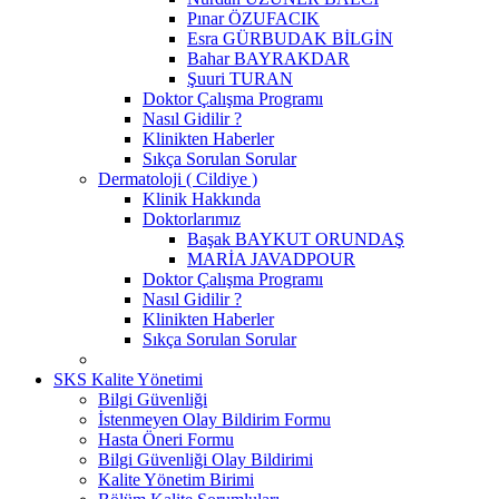
Pınar ÖZUFACIK
Esra GÜRBUDAK BİLGİN
Bahar BAYRAKDAR
Şuuri TURAN
Doktor Çalışma Programı
Nasıl Gidilir ?
Klinikten Haberler
Sıkça Sorulan Sorular
Dermatoloji ( Cildiye )
Klinik Hakkında
Doktorlarımız
Başak BAYKUT ORUNDAŞ
MARİA JAVADPOUR
Doktor Çalışma Programı
Nasıl Gidilir ?
Klinikten Haberler
Sıkça Sorulan Sorular
SKS Kalite Yönetimi
Bilgi Güvenliği
İstenmeyen Olay Bildirim Formu
Hasta Öneri Formu
Bilgi Güvenliği Olay Bildirimi
Kalite Yönetim Birimi