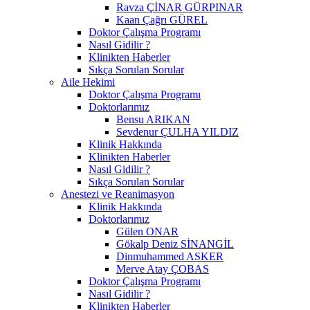
Ravza ÇİNAR GÜRPINAR
Kaan Çağrı GÜREL
Doktor Çalışma Programı
Nasıl Gidilir ?
Klinikten Haberler
Sıkça Sorulan Sorular
Aile Hekimi
Doktor Çalışma Programı
Doktorlarımız
Bensu ARIKAN
Sevdenur ÇULHA YILDIZ
Klinik Hakkında
Klinikten Haberler
Nasıl Gidilir ?
Sıkça Sorulan Sorular
Anestezi ve Reanimasyon
Klinik Hakkında
Doktorlarımız
Gülen ONAR
Gökalp Deniz SİNANGİL
Dinmuhammed ASKER
Merve Atay ÇOBAS
Doktor Çalışma Programı
Nasıl Gidilir ?
Klinikten Haberler