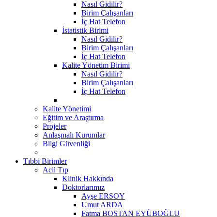
Nasıl Gidilir?
Birim Çalışanları
İç Hat Telefon
İstatistik Birimi
Nasıl Gidilir?
Birim Çalışanları
İç Hat Telefon
Kalite Yönetim Birimi
Nasıl Gidilir?
Birim Çalışanları
İç Hat Telefon
Kalite Yönetimi
Eğitim ve Araştırma
Projeler
Anlaşmalı Kurumlar
Bilgi Güvenliği
Tıbbi Birimler
Acil Tıp
Klinik Hakkında
Doktorlarımız
Ayşe ERSOY
Umut ARDA
Fatma BOSTAN EYÜBOĞLU