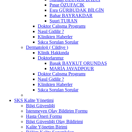
Pınar ÖZUFACIK
Esra GÜRBUDAK BİLGİN
Bahar BAYRAKDAR
Şuuri TURAN
Doktor Çalışma Programı
Nasıl Gidilir ?
Klinikten Haberler
Sıkça Sorulan Sorular
Dermatoloji ( Cildiye )
Klinik Hakkında
Doktorlarımız
Başak BAYKUT ORUNDAŞ
MARİA JAVADPOUR
Doktor Çalışma Programı
Nasıl Gidilir ?
Klinikten Haberler
Sıkça Sorulan Sorular
SKS Kalite Yönetimi
Bilgi Güvenliği
İstenmeyen Olay Bildirim Formu
Hasta Öneri Formu
Bilgi Güvenliği Olay Bildirimi
Kalite Yönetim Birimi