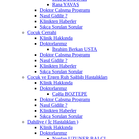
Rana YAVAŞ
Doktor Çalışma Programı
Nasıl Gidilir ?
Klinikten Haberler
Sıkça Sorulan Sorular
Çocuk Cerrahi
Klinik Hakkında
Doktorlarımız
İbrahim Berkan USTA
Doktor Çalışma Programı
Nasıl Gidilir ?
Klinikten Haberler
Sıkça Sorulan Sorular
Çocuk ve Ergen Ruh Sağlığı Hastalıkları
Klinik Hakkında
Doktorlarımız
Çağla BOZTEPE
Doktor Çalışma Programı
Nasıl Gidilir ?
Klinikten Haberler
Sıkça Sorulan Sorular
Dahiliye ( İç Hastalıkları )
Klinik Hakkında
Doktorlarımız
Nurdan UZUNER BALCI