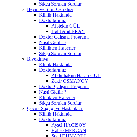
Sıkça Sorulan Sorular
Beyin ve Sinir Cerrahisi
Klinik Hakkında
Doktorlarımız
Alptekin GÜL
Halit Anıl ERAY
Doktor Çalışma Programı
Nasıl Gidilir ?
Klinikten Haberler
Sıkça Sorulan Sorular
Biyokimya
Klinik Hakkında
Doktorlarımız
Abdülhakim Hasan GÜL
Zakir OSMANOV
Doktor Çalışma Programı
Nasıl Gidilir ?
Klinikten Haberler
Sıkça Sorulan Sorular
Çocuk Sağlığı ve Hastalıkları
Klinik Hakkında
Doktorlarımız
Aysel HACISOY
Halise MERCAN
Seçil DUMANLI