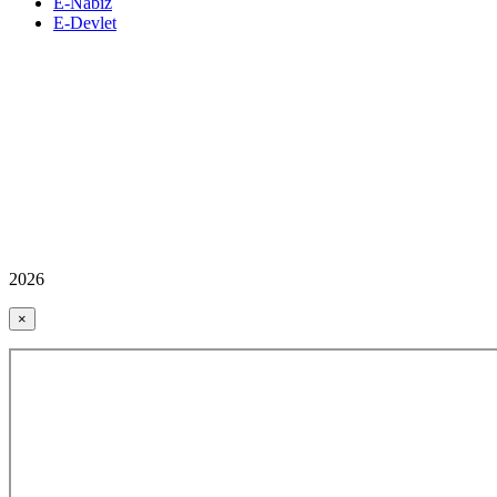
E-Nabız
E-Devlet
2026
×