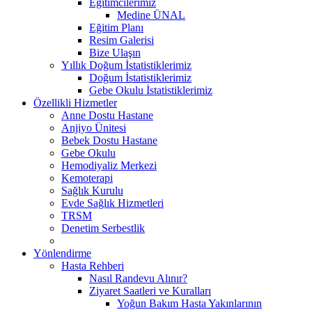
Eğitimcilerimiz
Medine ÜNAL
Eğitim Planı
Resim Galerisi
Bize Ulaşın
Yıllık Doğum İstatistiklerimiz
Doğum İstatistiklerimiz
Gebe Okulu İstatistiklerimiz
Özellikli Hizmetler
Anne Dostu Hastane
Anjiyo Ünitesi
Bebek Dostu Hastane
Gebe Okulu
Hemodiyaliz Merkezi
Kemoterapi
Sağlık Kurulu
Evde Sağlık Hizmetleri
TRSM
Denetim Serbestlik
Yönlendirme
Hasta Rehberi
Nasıl Randevu Alınır?
Ziyaret Saatleri ve Kuralları
Yoğun Bakım Hasta Yakınlarının