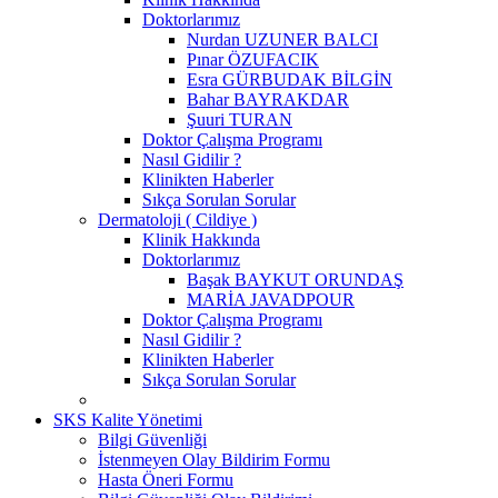
Doktorlarımız
Nurdan UZUNER BALCI
Pınar ÖZUFACIK
Esra GÜRBUDAK BİLGİN
Bahar BAYRAKDAR
Şuuri TURAN
Doktor Çalışma Programı
Nasıl Gidilir ?
Klinikten Haberler
Sıkça Sorulan Sorular
Dermatoloji ( Cildiye )
Klinik Hakkında
Doktorlarımız
Başak BAYKUT ORUNDAŞ
MARİA JAVADPOUR
Doktor Çalışma Programı
Nasıl Gidilir ?
Klinikten Haberler
Sıkça Sorulan Sorular
SKS Kalite Yönetimi
Bilgi Güvenliği
İstenmeyen Olay Bildirim Formu
Hasta Öneri Formu