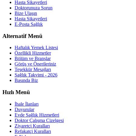
Hasta Şikayetleri
Doktorunuza Sorun
Bize Ulaşın
Hasta Şikayetleri
E-Posta Sağlık
Alternatif Menü
Haftalık Yemek Listesi
Özellikli Hizmetler
Bölüm ve Branşlar
Görüş ve Önerileriniz
Teşekkür Mesajları
Sağlık Takvimi - 2026
Basında Biz
Hızlı Menü
İhale İlanları
Duyurular
Evde Sağlık Hizmetleri
Doktor Çalışma Çizelgesi
Ziyaretçi Kuralları
Refakatçi Kuralları