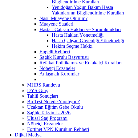
Bilgilendirilme Kuralları
Yenidoğan Yoğun Bakım Hasta
Yakınlarının Bilgilendirilme Kuralları
Nasıl Muayene Olurum?
Muayene Saatleri
Hasta - Çalışan Hakları ve Sorumlulukları
Hasta Hakları Yönetmeliği
Hasta Çalışan Güvenliği Yönetmeliği
Hekim Seçme Hakkı
Engelli Rehberi
Sağlık Kurulu Başvurusu
Refakat Politikamız ve Refakatçi Kuralları
Nöbetçi Eczaneler
Anlaşmalı Kurumlar
MHRS Randevu
DYS Giriş
Tahlil Sonuçları
Bu Test Nerede Yapılıyor ?
Uzaktan Eğitim Gebe Okulu
Sağlık Takvimi - 2026
Ulusal Staj Programı
Nöbetçi Eczaneler
Fortinet VPN Kurulum Rehberi
Dijital Medya