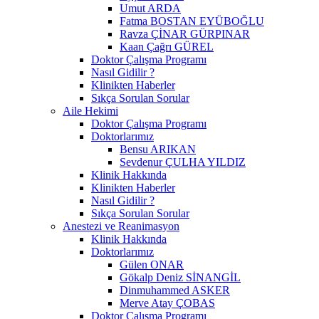
Umut ARDA
Fatma BOSTAN EYÜBOĞLU
Ravza ÇİNAR GÜRPINAR
Kaan Çağrı GÜREL
Doktor Çalışma Programı
Nasıl Gidilir ?
Klinikten Haberler
Sıkça Sorulan Sorular
Aile Hekimi
Doktor Çalışma Programı
Doktorlarımız
Bensu ARIKAN
Sevdenur ÇULHA YILDIZ
Klinik Hakkında
Klinikten Haberler
Nasıl Gidilir ?
Sıkça Sorulan Sorular
Anestezi ve Reanimasyon
Klinik Hakkında
Doktorlarımız
Gülen ONAR
Gökalp Deniz SİNANGİL
Dinmuhammed ASKER
Merve Atay ÇOBAS
Doktor Çalışma Programı