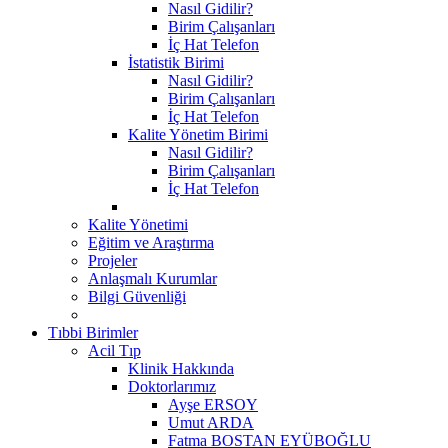
Nasıl Gidilir?
Birim Çalışanları
İç Hat Telefon
İstatistik Birimi
Nasıl Gidilir?
Birim Çalışanları
İç Hat Telefon
Kalite Yönetim Birimi
Nasıl Gidilir?
Birim Çalışanları
İç Hat Telefon
Kalite Yönetimi
Eğitim ve Araştırma
Projeler
Anlaşmalı Kurumlar
Bilgi Güvenliği
Tıbbi Birimler
Acil Tıp
Klinik Hakkında
Doktorlarımız
Ayşe ERSOY
Umut ARDA
Fatma BOSTAN EYÜBOĞLU