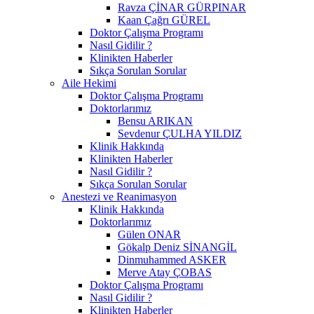
Ravza ÇİNAR GÜRPINAR
Kaan Çağrı GÜREL
Doktor Çalışma Programı
Nasıl Gidilir ?
Klinikten Haberler
Sıkça Sorulan Sorular
Aile Hekimi
Doktor Çalışma Programı
Doktorlarımız
Bensu ARIKAN
Sevdenur ÇULHA YILDIZ
Klinik Hakkında
Klinikten Haberler
Nasıl Gidilir ?
Sıkça Sorulan Sorular
Anestezi ve Reanimasyon
Klinik Hakkında
Doktorlarımız
Gülen ONAR
Gökalp Deniz SİNANGİL
Dinmuhammed ASKER
Merve Atay ÇOBAS
Doktor Çalışma Programı
Nasıl Gidilir ?
Klinikten Haberler