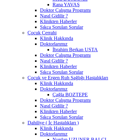
Rana YAVAŞ
Doktor Çalışma Programı
Nasıl Gidilir ?
Klinikten Haberler
Sıkça Sorulan Sorular
Çocuk Cerrahi
Klinik Hakkında
Doktorlarımız
İbrahim Berkan USTA
Doktor Çalışma Programı
Nasıl Gidilir ?
Klinikten Haberler
Sıkça Sorulan Sorular
Çocuk ve Ergen Ruh Sağlığı Hastalıkları
Klinik Hakkında
Doktorlarımız
Çağla BOZTEPE
Doktor Çalışma Programı
Nasıl Gidilir ?
Klinikten Haberler
Sıkça Sorulan Sorular
Dahiliye ( İç Hastalıkları )
Klinik Hakkında
Doktorlarımız
Nurdan UZUNER BALCI