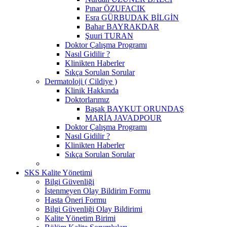
Pınar ÖZUFACIK
Esra GÜRBUDAK BİLGİN
Bahar BAYRAKDAR
Şuuri TURAN
Doktor Çalışma Programı
Nasıl Gidilir ?
Klinikten Haberler
Sıkça Sorulan Sorular
Dermatoloji ( Cildiye )
Klinik Hakkında
Doktorlarımız
Başak BAYKUT ORUNDAŞ
MARİA JAVADPOUR
Doktor Çalışma Programı
Nasıl Gidilir ?
Klinikten Haberler
Sıkça Sorulan Sorular
SKS Kalite Yönetimi
Bilgi Güvenliği
İstenmeyen Olay Bildirim Formu
Hasta Öneri Formu
Bilgi Güvenliği Olay Bildirimi
Kalite Yönetim Birimi