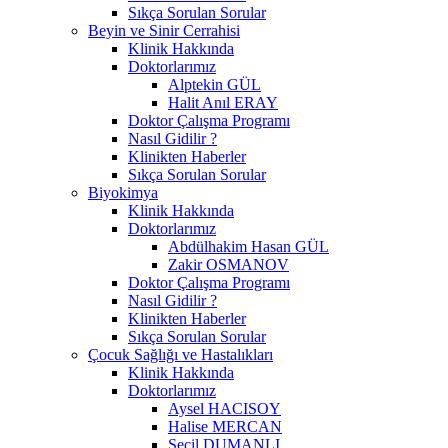
Sıkça Sorulan Sorular
Beyin ve Sinir Cerrahisi
Klinik Hakkında
Doktorlarımız
Alptekin GÜL
Halit Anıl ERAY
Doktor Çalışma Programı
Nasıl Gidilir ?
Klinikten Haberler
Sıkça Sorulan Sorular
Biyokimya
Klinik Hakkında
Doktorlarımız
Abdülhakim Hasan GÜL
Zakir OSMANOV
Doktor Çalışma Programı
Nasıl Gidilir ?
Klinikten Haberler
Sıkça Sorulan Sorular
Çocuk Sağlığı ve Hastalıkları
Klinik Hakkında
Doktorlarımız
Aysel HACISOY
Halise MERCAN
Seçil DUMANLI