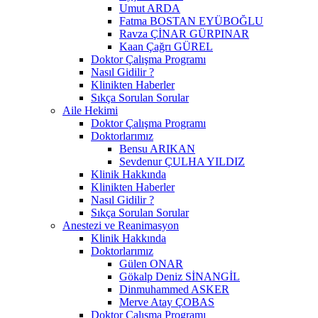
Umut ARDA
Fatma BOSTAN EYÜBOĞLU
Ravza ÇİNAR GÜRPINAR
Kaan Çağrı GÜREL
Doktor Çalışma Programı
Nasıl Gidilir ?
Klinikten Haberler
Sıkça Sorulan Sorular
Aile Hekimi
Doktor Çalışma Programı
Doktorlarımız
Bensu ARIKAN
Sevdenur ÇULHA YILDIZ
Klinik Hakkında
Klinikten Haberler
Nasıl Gidilir ?
Sıkça Sorulan Sorular
Anestezi ve Reanimasyon
Klinik Hakkında
Doktorlarımız
Gülen ONAR
Gökalp Deniz SİNANGİL
Dinmuhammed ASKER
Merve Atay ÇOBAS
Doktor Çalışma Programı