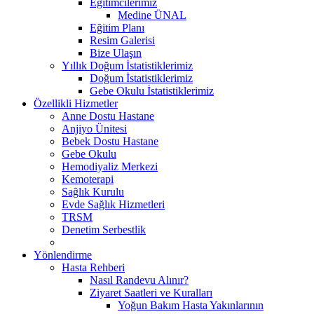
Eğitimcilerimiz
Medine ÜNAL
Eğitim Planı
Resim Galerisi
Bize Ulaşın
Yıllık Doğum İstatistiklerimiz
Doğum İstatistiklerimiz
Gebe Okulu İstatistiklerimiz
Özellikli Hizmetler
Anne Dostu Hastane
Anjiyo Ünitesi
Bebek Dostu Hastane
Gebe Okulu
Hemodiyaliz Merkezi
Kemoterapi
Sağlık Kurulu
Evde Sağlık Hizmetleri
TRSM
Denetim Serbestlik
Yönlendirme
Hasta Rehberi
Nasıl Randevu Alınır?
Ziyaret Saatleri ve Kuralları
Yoğun Bakım Hasta Yakınlarının