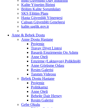
Bilgi Güvenliği Olay Bildirimi
Kalite Yönetim Birimi
Bölüm Kalite Sorumluları
SKS Eğitim Planı
Hasta Güvenliği Yönergesi
Çalışan Güvenliği Genelgesi
kalite.saglik.gov.tr
Anne & Bebek Dostu
Anne Dostu Hastane
Projemiz
Travay Diyet Listesi
Başarılı Emzirmenin On Adımı
Anne Oteli
Emzirme (Laktasyon) Polikliniği
Anne Görüşme Odası
Resim Galerisi
Tanıtım Videosu
Bebek Dostu Hastane
Projemiz
Politikamız
Anne Oteli
Bebeğe Dair Herşey
Resim Galerisi
Gebe Okulu