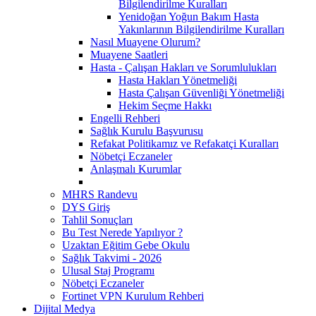
Bilgilendirilme Kuralları
Yenidoğan Yoğun Bakım Hasta
Yakınlarının Bilgilendirilme Kuralları
Nasıl Muayene Olurum?
Muayene Saatleri
Hasta - Çalışan Hakları ve Sorumlulukları
Hasta Hakları Yönetmeliği
Hasta Çalışan Güvenliği Yönetmeliği
Hekim Seçme Hakkı
Engelli Rehberi
Sağlık Kurulu Başvurusu
Refakat Politikamız ve Refakatçi Kuralları
Nöbetçi Eczaneler
Anlaşmalı Kurumlar
MHRS Randevu
DYS Giriş
Tahlil Sonuçları
Bu Test Nerede Yapılıyor ?
Uzaktan Eğitim Gebe Okulu
Sağlık Takvimi - 2026
Ulusal Staj Programı
Nöbetçi Eczaneler
Fortinet VPN Kurulum Rehberi
Dijital Medya