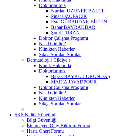
Doktorlarımız
Nurdan UZUNER BALCI
Pınar ÖZUFACIK
Esra GÜRBUDAK BİLGİN
Bahar BAYRAKDAR
Şuuri TURAN
Doktor Çalışma Programı
Nasıl Gidilir ?
Klinikten Haberler
Sıkça Sorulan Sorular
Dermatoloji ( Cildiye )
Klinik Hakkında
Doktorlarımız
Başak BAYKUT ORUNDAŞ
MARİA JAVADPOUR
Doktor Çalışma Programı
Nasıl Gidilir ?
Klinikten Haberler
Sıkça Sorulan Sorular
SKS Kalite Yönetimi
Bilgi Güvenliği
İstenmeyen Olay Bildirim Formu
Hasta Öneri Formu