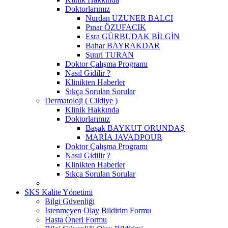
Doktorlarımız
Nurdan UZUNER BALCI
Pınar ÖZUFACIK
Esra GÜRBUDAK BİLGİN
Bahar BAYRAKDAR
Şuuri TURAN
Doktor Çalışma Programı
Nasıl Gidilir ?
Klinikten Haberler
Sıkça Sorulan Sorular
Dermatoloji ( Cildiye )
Klinik Hakkında
Doktorlarımız
Başak BAYKUT ORUNDAŞ
MARİA JAVADPOUR
Doktor Çalışma Programı
Nasıl Gidilir ?
Klinikten Haberler
Sıkça Sorulan Sorular
SKS Kalite Yönetimi
Bilgi Güvenliği
İstenmeyen Olay Bildirim Formu
Hasta Öneri Formu