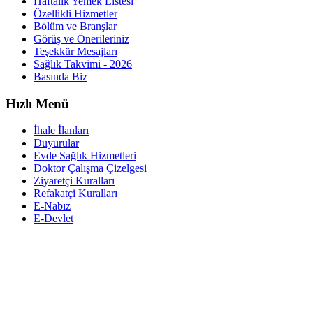
Haftalık Yemek Listesi
Özellikli Hizmetler
Bölüm ve Branşlar
Görüş ve Önerileriniz
Teşekkür Mesajları
Sağlık Takvimi - 2026
Basında Biz
Hızlı Menü
İhale İlanları
Duyurular
Evde Sağlık Hizmetleri
Doktor Çalışma Çizelgesi
Ziyaretçi Kuralları
Refakatçi Kuralları
E-Nabız
E-Devlet