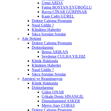
Umut ARDA
Fatma BOSTAN EYÜBOĞLU
Ravza ÇİNAR GÜRPINAR
Kaan Çağrı GÜREL
Doktor Çalışma Programı
Nasıl Gidilir ?
Klinikten Haberler
Sıkça Sorulan Sorular
Aile Hekimi
Doktor Çalışma Programı
Doktorlarımız
Bensu ARIKAN
Sevdenur ÇULHA YILDIZ
Klinik Hakkında
Klinikten Haberler
Nasıl Gidilir ?
Sıkça Sorulan Sorular
Anestezi ve Reanimasyon
Klinik Hakkında
Doktorlarımız
Gülen ONAR
Gökalp Deniz SİNANGİL
Dinmuhammed ASKER
Merve Atay ÇOBAS
Doktor Çalışma Programı