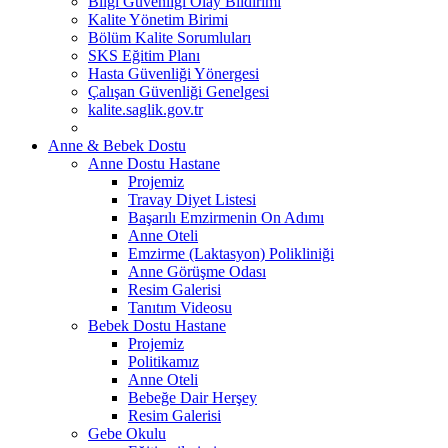
Bilgi Güvenliği Olay Bildirimi
Kalite Yönetim Birimi
Bölüm Kalite Sorumluları
SKS Eğitim Planı
Hasta Güvenliği Yönergesi
Çalışan Güvenliği Genelgesi
kalite.saglik.gov.tr
Anne & Bebek Dostu
Anne Dostu Hastane
Projemiz
Travay Diyet Listesi
Başarılı Emzirmenin On Adımı
Anne Oteli
Emzirme (Laktasyon) Polikliniği
Anne Görüşme Odası
Resim Galerisi
Tanıtım Videosu
Bebek Dostu Hastane
Projemiz
Politikamız
Anne Oteli
Bebeğe Dair Herşey
Resim Galerisi
Gebe Okulu