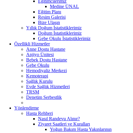
Eğitimcilerimiz
Medine ÜNAL
Eğitim Planı
Resim Galerisi
Bize Ulaşın
Yıllık Doğum İstatistiklerimiz
Doğum İstatistiklerimiz
Gebe Okulu İstatistiklerimiz
Özellikli Hizmetler
Anne Dostu Hastane
Anjiyo Ünitesi
Bebek Dostu Hastane
Gebe Okulu
Hemodiyaliz Merkezi
Kemoterapi
Sağlık Kurulu
Evde Sağlık Hizmetleri
TRSM
Denetim Serbestlik
Yönlendirme
Hasta Rehberi
Nasıl Randevu Alınır?
Ziyaret Saatleri ve Kuralları
Yoğun Bakım Hasta Yakınlarının