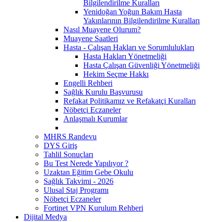
Bilgilendirilme Kuralları
Yenidoğan Yoğun Bakım Hasta
Yakınlarının Bilgilendirilme Kuralları
Nasıl Muayene Olurum?
Muayene Saatleri
Hasta - Çalışan Hakları ve Sorumlulukları
Hasta Hakları Yönetmeliği
Hasta Çalışan Güvenliği Yönetmeliği
Hekim Seçme Hakkı
Engelli Rehberi
Sağlık Kurulu Başvurusu
Refakat Politikamız ve Refakatçi Kuralları
Nöbetçi Eczaneler
Anlaşmalı Kurumlar
MHRS Randevu
DYS Giriş
Tahlil Sonuçları
Bu Test Nerede Yapılıyor ?
Uzaktan Eğitim Gebe Okulu
Sağlık Takvimi - 2026
Ulusal Staj Programı
Nöbetçi Eczaneler
Fortinet VPN Kurulum Rehberi
Dijital Medya