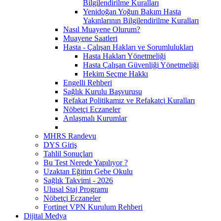
Bilgilendirilme Kuralları
Yenidoğan Yoğun Bakım Hasta
Yakınlarının Bilgilendirilme Kuralları
Nasıl Muayene Olurum?
Muayene Saatleri
Hasta - Çalışan Hakları ve Sorumlulukları
Hasta Hakları Yönetmeliği
Hasta Çalışan Güvenliği Yönetmeliği
Hekim Seçme Hakkı
Engelli Rehberi
Sağlık Kurulu Başvurusu
Refakat Politikamız ve Refakatçi Kuralları
Nöbetçi Eczaneler
Anlaşmalı Kurumlar
MHRS Randevu
DYS Giriş
Tahlil Sonuçları
Bu Test Nerede Yapılıyor ?
Uzaktan Eğitim Gebe Okulu
Sağlık Takvimi - 2026
Ulusal Staj Programı
Nöbetçi Eczaneler
Fortinet VPN Kurulum Rehberi
Dijital Medya