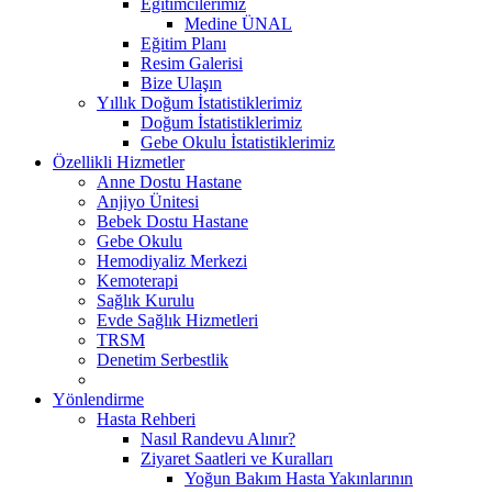
Eğitimcilerimiz
Medine ÜNAL
Eğitim Planı
Resim Galerisi
Bize Ulaşın
Yıllık Doğum İstatistiklerimiz
Doğum İstatistiklerimiz
Gebe Okulu İstatistiklerimiz
Özellikli Hizmetler
Anne Dostu Hastane
Anjiyo Ünitesi
Bebek Dostu Hastane
Gebe Okulu
Hemodiyaliz Merkezi
Kemoterapi
Sağlık Kurulu
Evde Sağlık Hizmetleri
TRSM
Denetim Serbestlik
Yönlendirme
Hasta Rehberi
Nasıl Randevu Alınır?
Ziyaret Saatleri ve Kuralları
Yoğun Bakım Hasta Yakınlarının