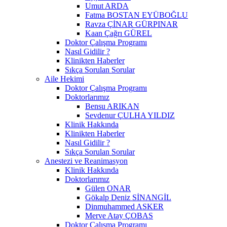
Umut ARDA
Fatma BOSTAN EYÜBOĞLU
Ravza ÇİNAR GÜRPINAR
Kaan Çağrı GÜREL
Doktor Çalışma Programı
Nasıl Gidilir ?
Klinikten Haberler
Sıkça Sorulan Sorular
Aile Hekimi
Doktor Çalışma Programı
Doktorlarımız
Bensu ARIKAN
Sevdenur ÇULHA YILDIZ
Klinik Hakkında
Klinikten Haberler
Nasıl Gidilir ?
Sıkça Sorulan Sorular
Anestezi ve Reanimasyon
Klinik Hakkında
Doktorlarımız
Gülen ONAR
Gökalp Deniz SİNANGİL
Dinmuhammed ASKER
Merve Atay ÇOBAS
Doktor Çalışma Programı