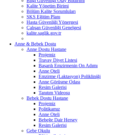
Bilgi Güvenliği Olay Bildirimi
Kalite Yönetim Birimi
Bölüm Kalite Sorumluları
SKS Eğitim Planı
Hasta Güvenliği Yönergesi
Çalışan Güvenliği Genelgesi
kalite.saglik.gov.tr
Anne & Bebek Dostu
Anne Dostu Hastane
Projemiz
Travay Diyet Listesi
Başarılı Emzirmenin On Adımı
Anne Oteli
Emzirme (Laktasyon) Polikliniği
Anne Görüşme Odası
Resim Galerisi
Tanıtım Videosu
Bebek Dostu Hastane
Projemiz
Politikamız
Anne Oteli
Bebeğe Dair Herşey
Resim Galerisi
Gebe Okulu