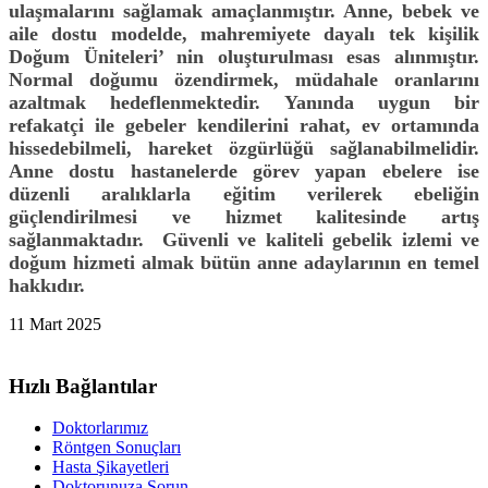
ulaşmalarını sağlamak amaçlanmıştır. Anne, bebek ve
aile dostu modelde, mahremiyete dayalı tek kişilik
Doğum Üniteleri’ nin oluşturulması esas alınmıştır.
Normal doğumu özendirmek, müdahale oranlarını
azaltmak hedeflenmektedir. Yanında uygun bir
refakatçi ile gebeler kendilerini rahat, ev ortamında
hissedebilmeli, hareket özgürlüğü sağlanabilmelidir.
Anne dostu hastanelerde görev yapan ebelere ise
düzenli aralıklarla eğitim verilerek ebeliğin
güçlendirilmesi ve hizmet kalitesinde artış
sağlanmaktadır.
Güvenli ve kaliteli gebelik izlemi ve
doğum hizmeti almak bütün anne adaylarının en temel
hakkıdır.
11 Mart 2025
Hızlı Bağlantılar
Doktorlarımız
Röntgen Sonuçları
Hasta Şikayetleri
Doktorunuza Sorun