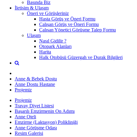
Basında Biz
İletişim & Ulaşım
Öneri ve Görüşleriniz
Hasta Görüş ve Öneri Formu
Çalışan Görüş ve Öneri Formu
Çalışan Yönetici Görüşme Talep Formu
Ulaşım
Nasıl Gidilir ?
Otopark Alanları
Harita
Halk Otobüsü Güzergah ve Durak Bilgileri
Anne & Bebek Dostu
Anne Dostu Hastane
Projemiz
Projemiz
Travay Diyet Listesi
Başarılı Emzirmenin On Adımı
Anne Oteli
Emzirme (Laktasyon) Polikliniği
Anne Görüşme Odası
Resim Galerisi