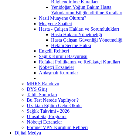
Bilgilendirilme Kuralları
Yenidoğan Yoğun Bakım Hasta
Yakınlarının Bilgilendirilme Kuralları
Nasıl Muayene Olurum?
Muayene Saatleri
Hasta - Çalışan Hakları ve Sorumlulukları
Hasta Hakları Yönetmeliği
Hasta Çalışan Güvenliği Yönetmeliği
Hekim Seçme Hakkı
Engelli Rehberi
Sağlık Kurulu Başvurusu
Refakat Politikamız ve Refakatçi Kuralları
Nöbetçi Eczaneler
Anlaşmalı Kurumlar
MHRS Randevu
DYS Giriş
Tahlil Sonuçları
Bu Test Nerede Yapılıyor ?
Uzaktan Eğitim Gebe Okulu
Sağlık Takvimi - 2026
Ulusal Staj Programı
Nöbetçi Eczaneler
Fortinet VPN Kurulum Rehberi
Dijital Medya