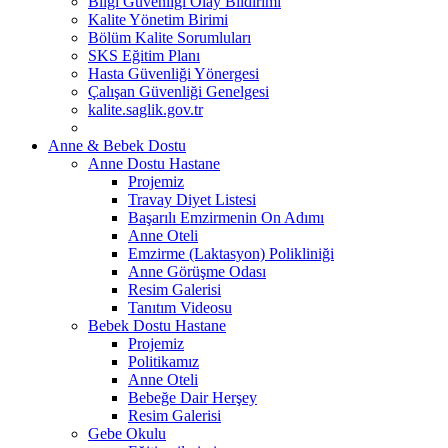
Bilgi Güvenliği Olay Bildirimi
Kalite Yönetim Birimi
Bölüm Kalite Sorumluları
SKS Eğitim Planı
Hasta Güvenliği Yönergesi
Çalışan Güvenliği Genelgesi
kalite.saglik.gov.tr
Anne & Bebek Dostu
Anne Dostu Hastane
Projemiz
Travay Diyet Listesi
Başarılı Emzirmenin On Adımı
Anne Oteli
Emzirme (Laktasyon) Polikliniği
Anne Görüşme Odası
Resim Galerisi
Tanıtım Videosu
Bebek Dostu Hastane
Projemiz
Politikamız
Anne Oteli
Bebeğe Dair Herşey
Resim Galerisi
Gebe Okulu