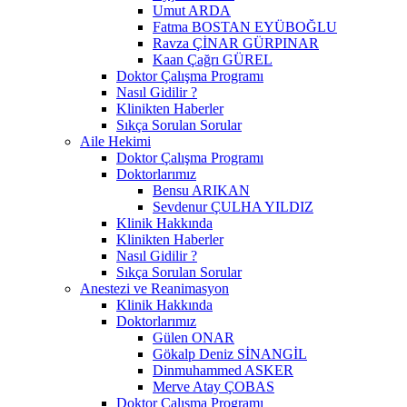
Umut ARDA
Fatma BOSTAN EYÜBOĞLU
Ravza ÇİNAR GÜRPINAR
Kaan Çağrı GÜREL
Doktor Çalışma Programı
Nasıl Gidilir ?
Klinikten Haberler
Sıkça Sorulan Sorular
Aile Hekimi
Doktor Çalışma Programı
Doktorlarımız
Bensu ARIKAN
Sevdenur ÇULHA YILDIZ
Klinik Hakkında
Klinikten Haberler
Nasıl Gidilir ?
Sıkça Sorulan Sorular
Anestezi ve Reanimasyon
Klinik Hakkında
Doktorlarımız
Gülen ONAR
Gökalp Deniz SİNANGİL
Dinmuhammed ASKER
Merve Atay ÇOBAS
Doktor Çalışma Programı