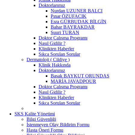
Doktorlarımız
Nurdan UZUNER BALCI
Pınar ÖZUFACIK
Esra GÜRBUDAK BİLGİN
Bahar BAYRAKDAR
Şuuri TURAN
Doktor Çalışma Programı
Nasıl Gidilir ?
Klinikten Haberler
Sıkça Sorulan Sorular
Dermatoloji ( Cildiye )
Klinik Hakkında
Doktorlarımız
Başak BAYKUT ORUNDAŞ
MARİA JAVADPOUR
Doktor Çalışma Programı
Nasıl Gidilir ?
Klinikten Haberler
Sıkça Sorulan Sorular
SKS Kalite Yönetimi
Bilgi Güvenliği
İstenmeyen Olay Bildirim Formu
Hasta Öneri Formu