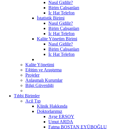
Nasıl Gidilir?
Birim Çalışanları
İç Hat Telefon
İstatistik Birimi
Nasıl Gidilir?
Birim Çalışanları
İç Hat Telefon
Kalite Yönetim Birimi
Nasıl Gidilir?
Birim Çalışanları
İç Hat Telefon
Kalite Yönetimi
Eğitim ve Araştırma
Projeler
Anlaşmalı Kurumlar
Bilgi Güvenliği
Tıbbi Birimler
Acil Tıp
Klinik Hakkında
Doktorlarımız
Ayşe ERSOY
Umut ARDA
Fatma BOSTAN EYÜBOĞLU