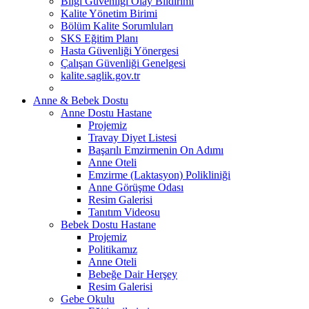
Bilgi Güvenliği Olay Bildirimi
Kalite Yönetim Birimi
Bölüm Kalite Sorumluları
SKS Eğitim Planı
Hasta Güvenliği Yönergesi
Çalışan Güvenliği Genelgesi
kalite.saglik.gov.tr
Anne & Bebek Dostu
Anne Dostu Hastane
Projemiz
Travay Diyet Listesi
Başarılı Emzirmenin On Adımı
Anne Oteli
Emzirme (Laktasyon) Polikliniği
Anne Görüşme Odası
Resim Galerisi
Tanıtım Videosu
Bebek Dostu Hastane
Projemiz
Politikamız
Anne Oteli
Bebeğe Dair Herşey
Resim Galerisi
Gebe Okulu