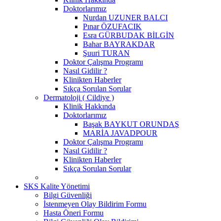
Doktorlarımız
Nurdan UZUNER BALCI
Pınar ÖZUFACIK
Esra GÜRBUDAK BİLGİN
Bahar BAYRAKDAR
Şuuri TURAN
Doktor Çalışma Programı
Nasıl Gidilir ?
Klinikten Haberler
Sıkça Sorulan Sorular
Dermatoloji ( Cildiye )
Klinik Hakkında
Doktorlarımız
Başak BAYKUT ORUNDAŞ
MARİA JAVADPOUR
Doktor Çalışma Programı
Nasıl Gidilir ?
Klinikten Haberler
Sıkça Sorulan Sorular
SKS Kalite Yönetimi
Bilgi Güvenliği
İstenmeyen Olay Bildirim Formu
Hasta Öneri Formu