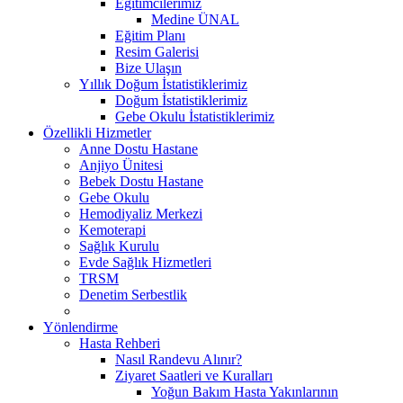
Eğitimcilerimiz
Medine ÜNAL
Eğitim Planı
Resim Galerisi
Bize Ulaşın
Yıllık Doğum İstatistiklerimiz
Doğum İstatistiklerimiz
Gebe Okulu İstatistiklerimiz
Özellikli Hizmetler
Anne Dostu Hastane
Anjiyo Ünitesi
Bebek Dostu Hastane
Gebe Okulu
Hemodiyaliz Merkezi
Kemoterapi
Sağlık Kurulu
Evde Sağlık Hizmetleri
TRSM
Denetim Serbestlik
Yönlendirme
Hasta Rehberi
Nasıl Randevu Alınır?
Ziyaret Saatleri ve Kuralları
Yoğun Bakım Hasta Yakınlarının