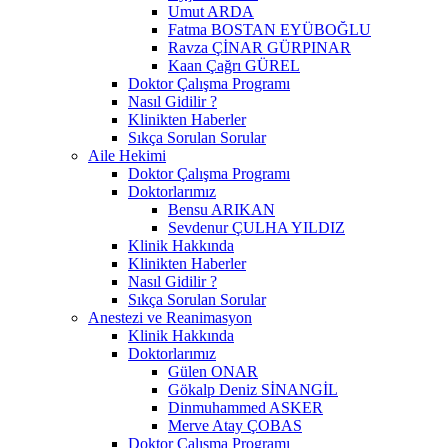
Umut ARDA
Fatma BOSTAN EYÜBOĞLU
Ravza ÇİNAR GÜRPINAR
Kaan Çağrı GÜREL
Doktor Çalışma Programı
Nasıl Gidilir ?
Klinikten Haberler
Sıkça Sorulan Sorular
Aile Hekimi
Doktor Çalışma Programı
Doktorlarımız
Bensu ARIKAN
Sevdenur ÇULHA YILDIZ
Klinik Hakkında
Klinikten Haberler
Nasıl Gidilir ?
Sıkça Sorulan Sorular
Anestezi ve Reanimasyon
Klinik Hakkında
Doktorlarımız
Gülen ONAR
Gökalp Deniz SİNANGİL
Dinmuhammed ASKER
Merve Atay ÇOBAS
Doktor Çalışma Programı