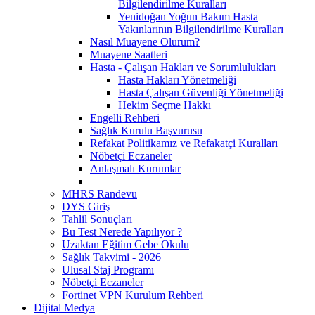
Bilgilendirilme Kuralları
Yenidoğan Yoğun Bakım Hasta
Yakınlarının Bilgilendirilme Kuralları
Nasıl Muayene Olurum?
Muayene Saatleri
Hasta - Çalışan Hakları ve Sorumlulukları
Hasta Hakları Yönetmeliği
Hasta Çalışan Güvenliği Yönetmeliği
Hekim Seçme Hakkı
Engelli Rehberi
Sağlık Kurulu Başvurusu
Refakat Politikamız ve Refakatçi Kuralları
Nöbetçi Eczaneler
Anlaşmalı Kurumlar
MHRS Randevu
DYS Giriş
Tahlil Sonuçları
Bu Test Nerede Yapılıyor ?
Uzaktan Eğitim Gebe Okulu
Sağlık Takvimi - 2026
Ulusal Staj Programı
Nöbetçi Eczaneler
Fortinet VPN Kurulum Rehberi
Dijital Medya